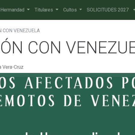
 Hermandad
Titulares
Cultos
SOLICITUDES 2027
N CON VENEZUELA
ÓN CON VENEZU
a Vera-Cruz