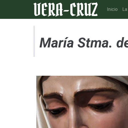
Inicio
La
María Stma. d