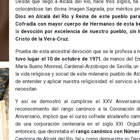
Desde que llegó a Alcalá del Río, hace tres siglos, h
colocándose tan divina Imagen Sagrada, por méritos p
Dios en Alcalá del Río y Reina de este pueblo par
Cofradía con mayor cuerpo de Hermanos de esta ben
la
devoción por excelencia de nuestro pueblo, sin 
Cristo de la Vera-Cruz.
Prueba de esta ancestral devoción que se le profesa a
tuvo lugar el 10 de octubre de 1971
, de manos del E
María Bueno Monreal, Cardenal-Arzobispo de Sevilla; un
la vida religiosa y social de este milenario pueblo de A
de entender y aplicar nuestra religiosidad: el servicio 
necesitan.
Y así se demostró al cumplirse el XXV Aniversario
reconocimiento del rango canónico a la Coronación 
Aniversario, implicó que el curso cofrade alcalareño ca
de una corporación centenaria en el siglo XXI. Orgul
entonces, que decretaba el
rango canónico con Númer
Canónica de Alcalá del Río, tal y como demuestra su Decr