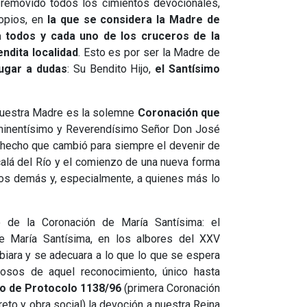
a removido todos los cimientos devocionales,
ropios, en
la que se considera la Madre de
a todos y cada uno de los cruceros de la
dita localidad
. Esto es por ser la Madre de
lugar a dudas
: Su Bendito Hijo,
el Santísimo
 nuestra Madre es la solemne
Coronación que
minentísimo y Reverendísimo Señor Don José
 hecho que cambió para siempre el devenir de
lcalá del Río y el comienzo de una nueva forma
a los demás y, especialmente, a quienes más lo
 de la Coronación de María Santísima: el
de María Santísima, en los albores del XXV
mbiara y se adecuara a lo que lo que se espera
losos de aquel reconocimiento, único hasta
o de Protocolo 1138/96
(primera Coronación
eto y obra social) la devoción a nuestra Reina