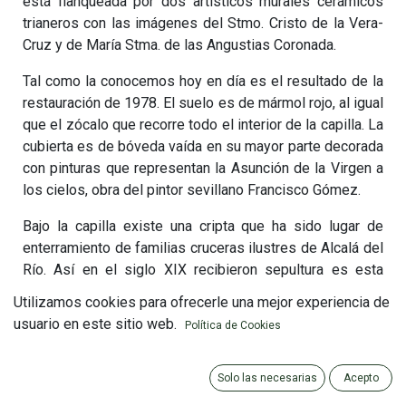
está flanqueada por dos artísticos murales cerámicos
trianeros con las imágenes del Stmo. Cristo de la Vera-
Cruz y de María Stma. de las Angustias Coronada.
Tal como la conocemos hoy en día es el resultado de la
restauración de 1978. El suelo es de mármol rojo, al igual
que el zócalo que recorre todo el interior de la capilla. La
cubierta es de bóveda vaída en su mayor parte decorada
con pinturas que representan la Asunción de la Virgen a
los cielos, obra del pintor sevillano Francisco Gómez.
Bajo la capilla existe una cripta que ha sido lugar de
enterramiento de familias cruceras ilustres de Alcalá del
Río. Así en el siglo XIX recibieron sepultura es esta
cripta miembros de la familia Rull. A principios del siglo
Utilizamos cookies para ofrecerle una mejor experiencia de
XX fue enterrado en ella el famoso diestro D. Antonio
usuario en este sitio web.
Política de Cookies
Reverte Jiménez, Hermano Mayor y benefactor de
nuestra Hermandad, que falleció el día 13 de septiembre
de 1903. Una losa sepulcral situada en el suelo a la
Solo las necesarias
Acepto
entrada de la capilla nos recuerda tal evento. Reposan