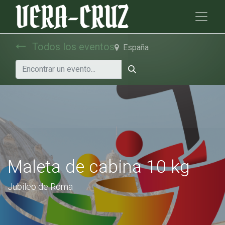
Todos los eventos
España
Maleta de cabina 10 kg
Jubileo de Roma