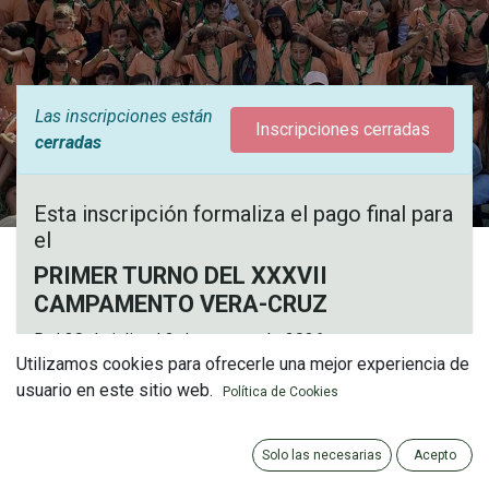
Las inscripciones están
Inscripciones cerradas
cerradas
Esta inscripción formaliza el pago final para
el
PRIMER TURNO DEL XXXVII
CAMPAMENTO VERA-CRUZ
Del 30 de julio al 2 de agosto de 2026
Utilizamos cookies para ofrecerle una mejor experiencia de
Edades: de 7 a 11 años (nacidos entre 2015 y 2019,
usuario en este sitio web.
ambos inclusive).
Política de Cookies
Lugar: Instalaciones Sentir Nature, Aznalcóllar (Sevilla)
Solo las necesarias
Acepto
Precio total Primer Turno: 160€ (180€ para el campista
no hermano de la Hermandad).